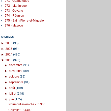
971 - Guadeloupe
972 - Martinique
973 - Guyane
974 - Réunion
975 - Saint-Pierre-et-Miquelon
976 - Mayotte
ARCHIVES
►
2016
(95)
►
2015
(98)
►
2014
(486)
▼
2013
(993)
►
décembre
(91)
►
novembre
(89)
►
octobre
(39)
►
septembre
(91)
►
août
(159)
►
juillet
(149)
▼
juin
(175)
Noirmoutier-en-l'Ile - 85330
Castellet - 84400