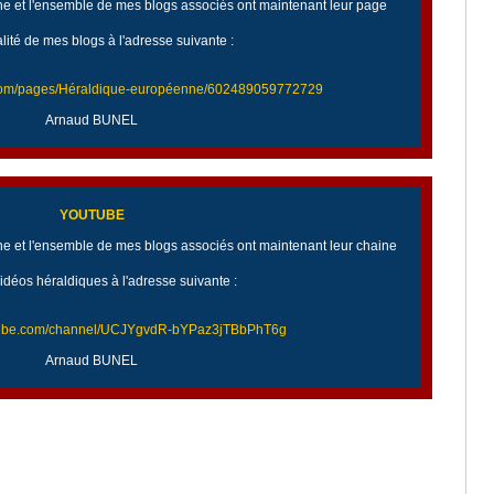
 et l'ensemble de mes blogs associés ont maintenant leur page
alité de mes blogs à l'adresse suivante :
.com/pages/Héraldique-européenne/602489059772729
Arnaud BUNEL
YOUTUBE
 et l'ensemble de mes blogs associés ont maintenant leur chaine
idéos héraldiques à l'adresse suivante :
utube.com/channel/UCJYgvdR-bYPaz3jTBbPhT6g
Arnaud BUNEL