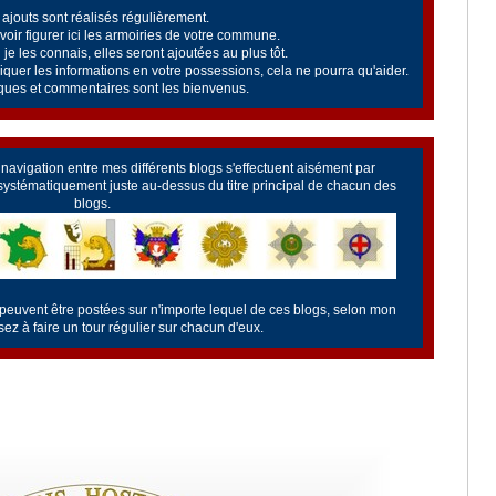
ajouts sont réalisés régulièrement.
oir figurer ici les armoiries de votre commune.
je les connais, elles seront ajoutées au plus tôt.
uer les informations en votre possessions, cela ne pourra qu'aider.
ues et commentaires sont les bienvenus.
a navigation entre mes différents blogs s'effectuent aisément par
 systématiquement juste au-dessus du titre principal de chacun des
blogs.
 peuvent être postées sur n'importe lequel de ces blogs, selon mon
z à faire un tour régulier sur chacun d'eux.