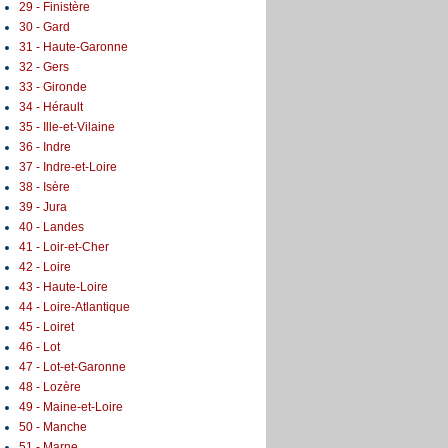
29 - Finistère
30 - Gard
31 - Haute-Garonne
32 - Gers
33 - Gironde
34 - Hérault
35 - Ille-et-Vilaine
36 - Indre
37 - Indre-et-Loire
38 - Isère
39 - Jura
40 - Landes
41 - Loir-et-Cher
42 - Loire
43 - Haute-Loire
44 - Loire-Atlantique
45 - Loiret
46 - Lot
47 - Lot-et-Garonne
48 - Lozère
49 - Maine-et-Loire
50 - Manche
51 - Marne