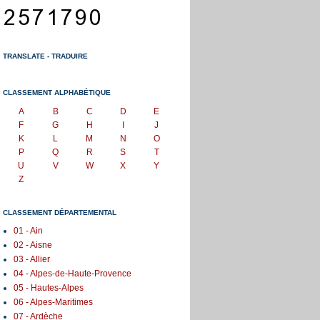
TRANSLATE - TRADUIRE
CLASSEMENT ALPHABÉTIQUE
A
B
C
D
E
F
G
H
I
J
K
L
M
N
O
P
Q
R
S
T
U
V
W
X
Y
Z
CLASSEMENT DÉPARTEMENTAL
01 - Ain
02 - Aisne
03 - Allier
04 - Alpes-de-Haute-Provence
05 - Hautes-Alpes
06 - Alpes-Maritimes
07 - Ardèche