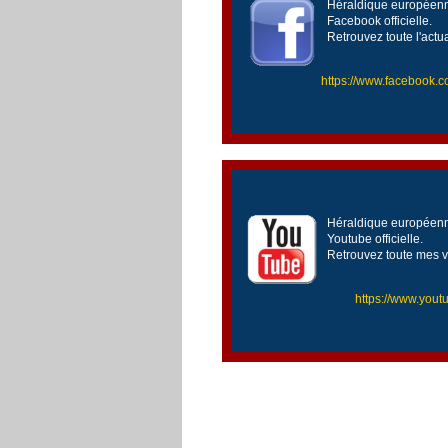
Héraldique européenne
Facebook officielle.
Retrouvez toute l'actu
https://www.facebook
Héraldique européenne
Youtube officielle.
Retrouvez toute mes v
https://www.yo