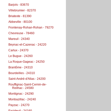
Barjols - 83670
Villebrumier - 82370
Briatexte - 81390
Abbeville - 80100
Frontenay-Rohan-Rohan - 79270
Chevreuse - 78460
Mareuil - 24340
Beynac-et-Cazenac - 24220
Carlux - 24370
Le Bugue - 24260
La Roque-Gageac - 24250
Brantôme - 24310
Bourdeilles - 24310
Saint-André-d'Allas - 24200
Rouffignac-Saint-Cernin-de-
Reilhac - 24580
Montignac - 24290
Monbazillac - 24240
Payzac - 24270
Excideuil - 24160