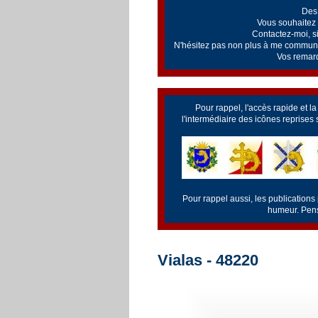
Des 
Vous souhaitez v
Contactez-moi, si 
N'hésitez pas non plus à me communiq
Vos remarq
Pour rappel, l'accès rapide et l
l'intermédiaire des icônes reprises
Pour rappel aussi, les publications
humeur. Pense
Vialas - 48220