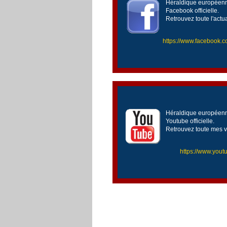
Héraldique européenne
Facebook officielle.
Retrouvez toute l'actu
https://www.facebook
Héraldique européenne
Youtube officielle.
Retrouvez toute mes v
https://www.yo