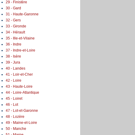
29 - Finistère
30 - Gard
31 - Haute-Garonne
32 - Gers
33 - Gironde
34 - Hérault
35 - Ille-et-Vilaine
36 - Indre
37 - Indre-et-Loire
38 - Isère
39 - Jura
40 - Landes
41 - Loir-et-Cher
42 - Loire
43 - Haute-Loire
44 - Loire-Atlantique
45 - Loiret
46 - Lot
47 - Lot-et-Garonne
48 - Lozère
49 - Maine-et-Loire
50 - Manche
51 - Marne