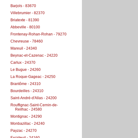
Barjols - 83670
Villebrumier - 82370
Briatexte - 81390
Abbeville - 80100
Frontenay-Rohan-Rohan - 79270
Chevreuse - 78460
Mareuil - 24340
Beynac-et-Cazenac - 24220
Carlux - 24370
Le Bugue - 24260
La Roque-Gageac - 24250
Brantôme - 24310
Bourdeilles - 24310
Saint-André-d'Allas - 24200
Rouffignac-Saint-Cernin-de-
Reilhac - 24580
Montignac - 24290
Monbazillac - 24240
Payzac - 24270
Excideuil - 24160