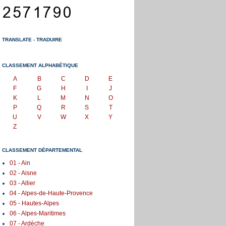
TRANSLATE - TRADUIRE
CLASSEMENT ALPHABÉTIQUE
A
B
C
D
E
F
G
H
I
J
K
L
M
N
O
P
Q
R
S
T
U
V
W
X
Y
Z
CLASSEMENT DÉPARTEMENTAL
01 - Ain
02 - Aisne
03 - Allier
04 - Alpes-de-Haute-Provence
05 - Hautes-Alpes
06 - Alpes-Maritimes
07 - Ardèche