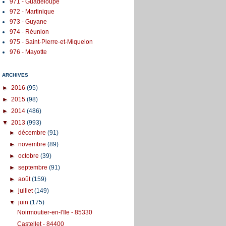
971 - Guadeloupe
972 - Martinique
973 - Guyane
974 - Réunion
975 - Saint-Pierre-et-Miquelon
976 - Mayotte
ARCHIVES
►
2016
(95)
►
2015
(98)
►
2014
(486)
▼
2013
(993)
►
décembre
(91)
►
novembre
(89)
►
octobre
(39)
►
septembre
(91)
►
août
(159)
►
juillet
(149)
▼
juin
(175)
Noirmoutier-en-l'Ile - 85330
Castellet - 84400