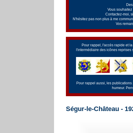
Des 
Vous souhaitez v
Contactez-moi, si 
N'hésitez pas non plus à me communiq
Vos remarq
Pour rappel, l'accès rapide et l
l'intermédiaire des icônes reprises
Pour rappel aussi, les publications
humeur. Pense
Ségur-le-Château - 19