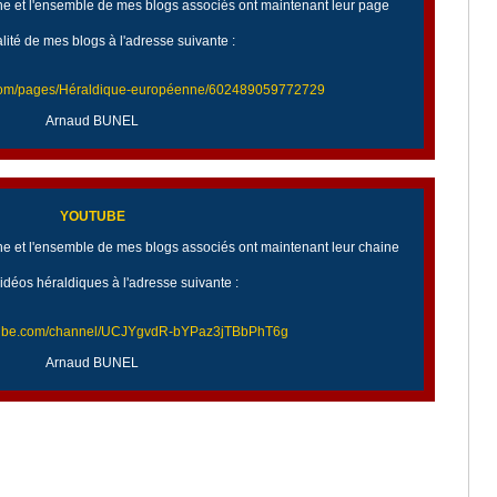
 et l'ensemble de mes blogs associés ont maintenant leur page
alité de mes blogs à l'adresse suivante :
.com/pages/Héraldique-européenne/602489059772729
Arnaud BUNEL
YOUTUBE
 et l'ensemble de mes blogs associés ont maintenant leur chaine
idéos héraldiques à l'adresse suivante :
utube.com/channel/UCJYgvdR-bYPaz3jTBbPhT6g
Arnaud BUNEL