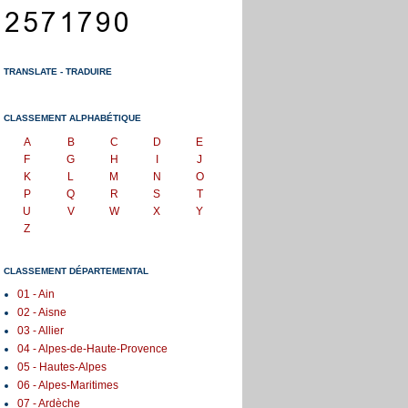
TRANSLATE - TRADUIRE
CLASSEMENT ALPHABÉTIQUE
A
B
C
D
E
F
G
H
I
J
K
L
M
N
O
P
Q
R
S
T
U
V
W
X
Y
Z
CLASSEMENT DÉPARTEMENTAL
01 - Ain
02 - Aisne
03 - Allier
04 - Alpes-de-Haute-Provence
05 - Hautes-Alpes
06 - Alpes-Maritimes
07 - Ardèche