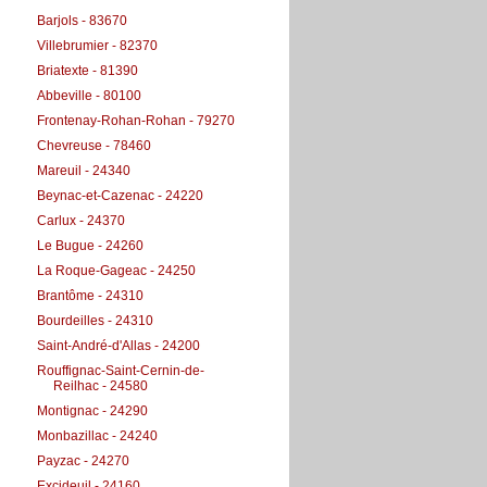
Barjols - 83670
Villebrumier - 82370
Briatexte - 81390
Abbeville - 80100
Frontenay-Rohan-Rohan - 79270
Chevreuse - 78460
Mareuil - 24340
Beynac-et-Cazenac - 24220
Carlux - 24370
Le Bugue - 24260
La Roque-Gageac - 24250
Brantôme - 24310
Bourdeilles - 24310
Saint-André-d'Allas - 24200
Rouffignac-Saint-Cernin-de-
Reilhac - 24580
Montignac - 24290
Monbazillac - 24240
Payzac - 24270
Excideuil - 24160