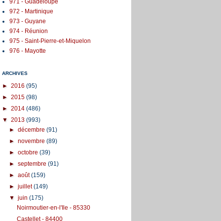
971 - Guadeloupe
972 - Martinique
973 - Guyane
974 - Réunion
975 - Saint-Pierre-et-Miquelon
976 - Mayotte
ARCHIVES
►
2016
(95)
►
2015
(98)
►
2014
(486)
▼
2013
(993)
►
décembre
(91)
►
novembre
(89)
►
octobre
(39)
►
septembre
(91)
►
août
(159)
►
juillet
(149)
▼
juin
(175)
Noirmoutier-en-l'Ile - 85330
Castellet - 84400