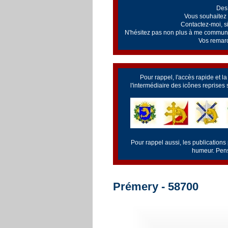
Des 
Vous souhaitez v
Contactez-moi, si 
N'hésitez pas non plus à me communiq
Vos remarq
Pour rappel, l'accès rapide et l
l'intermédiaire des icônes reprises
Pour rappel aussi, les publications
humeur. Pense
Prémery - 58700