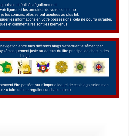
ajouts sont réalisés régulièrement.
oir figurer ici les armoiries de votre commune.
je les connais, elles seront ajoutées au plus tôt.
uer les informations en votre possessions, cela ne pourra qu'aider.
ues et commentaires sont les bienvenus.
a navigation entre mes différents blogs s'effectuent aisément par
 systématiquement juste au-dessus du titre principal de chacun des
blogs.
 peuvent être postées sur n'importe lequel de ces blogs, selon mon
z à faire un tour régulier sur chacun d'eux.