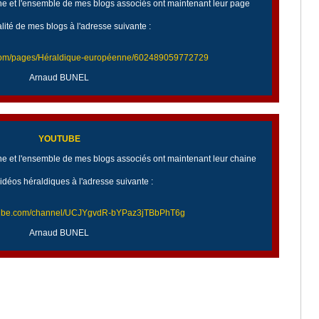
 et l'ensemble de mes blogs associés ont maintenant leur page
alité de mes blogs à l'adresse suivante :
.com/pages/Héraldique-européenne/602489059772729
Arnaud BUNEL
YOUTUBE
 et l'ensemble de mes blogs associés ont maintenant leur chaine
idéos héraldiques à l'adresse suivante :
utube.com/channel/UCJYgvdR-bYPaz3jTBbPhT6g
Arnaud BUNEL