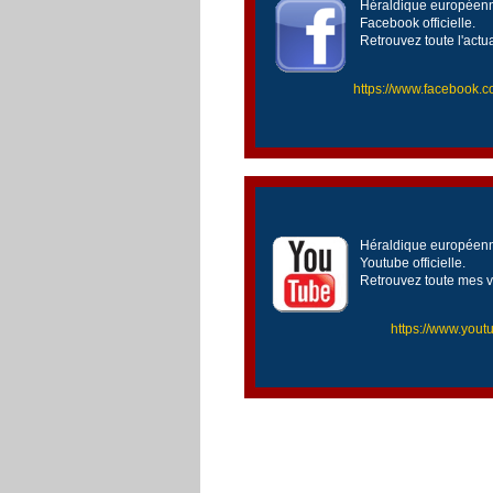
Héraldique européenne
Facebook officielle.
Retrouvez toute l'actu
https://www.facebook
Héraldique européenne
Youtube officielle.
Retrouvez toute mes v
https://www.yo