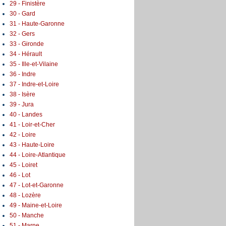
29 - Finistère
30 - Gard
31 - Haute-Garonne
32 - Gers
33 - Gironde
34 - Hérault
35 - Ille-et-Vilaine
36 - Indre
37 - Indre-et-Loire
38 - Isère
39 - Jura
40 - Landes
41 - Loir-et-Cher
42 - Loire
43 - Haute-Loire
44 - Loire-Atlantique
45 - Loiret
46 - Lot
47 - Lot-et-Garonne
48 - Lozère
49 - Maine-et-Loire
50 - Manche
51 - Marne